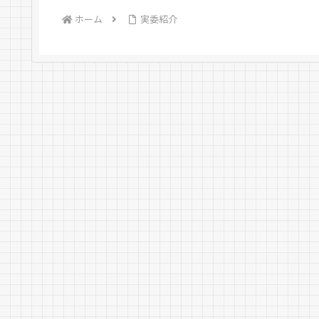
ホーム
実委紹介