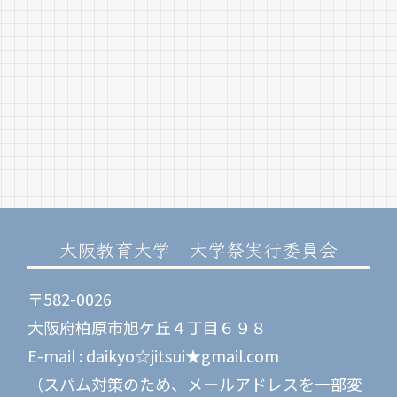
大阪教育大学 大学祭実行委員会
〒582-0026
大阪府柏原市旭ケ丘４丁目６９８
E-mail : daikyo☆jitsui★gmail.com
（スパム対策のため、メールアドレスを一部変