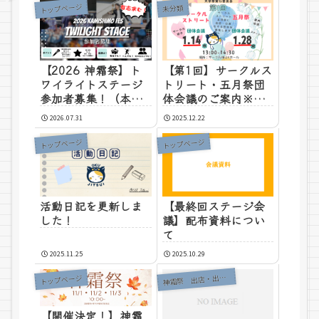
トップページ
未分類
【2026 神霜祭】ト
【第1回】サークルス
ワイライトステージ
トリート・五月祭団
参加者募集！（本学
体会議のご案内※学
学生限定）
内者向け※
2026.07.31
2025.12.22
トップページ
トップページ
活動日記を更新しま
【最終回ステージ会
した！
議】配布資料につい
て
2025.11.25
2025.10.29
霜祭 出店・出演団体代表者様へ
神
トップページ
【開催決定！】神霜