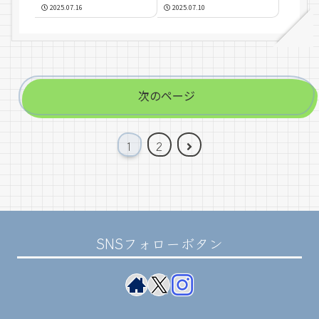
を公開しました！※
2025.07.16
2025.07.10
学内者向け※
次のページ
次
1
2
へ
SNSフォローボタン