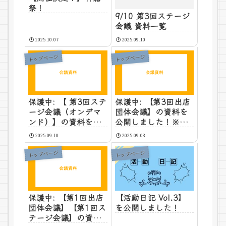
祭！
9/10 第3回ステージ
会議 資料一覧
2025.10.07
2025.09.10
トップページ
トップページ
保護中: 【 第3回ステ
保護中: 【第3回出店
ージ会議（オンデマ
団体会議】の資料を
ンド）】の資料を公
公開しました！※学
開しました！※学内
内者向け※
2025.09.10
2025.09.03
者向け※
トップページ
トップページ
保護中: 【第1回出店
【活動日記 Vol.3】
団体会議】【第1回ス
を公開しました！
テージ会議】の資料